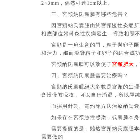
2~3mm，偶然可達1cm以上。
三、宮頸納氏囊腫有哪些危害？
因宮頸納氏囊腫由於宮頸慢性炎症所
相應部位婦科炎性疾病發生，導致相關
宮頸是一扇生育的門，精子與卵子匯
和活力，繼而影響精子和卵子的結合成
宮頸納氏囊腫可以致使子
宮頸肥大
，
四、宮頸納氏囊腫需要治療嗎？
宮頸納氏囊腫絕大多數是宮頸的生理
會慢慢被吸收，可以自行消退，所以單
而採用針刺、電灼等方法治療納氏囊
如果存在宮頸急性感染，或囊腫本身
需要提醒的是，雖然宮頸納氏囊腫本
需要做的。