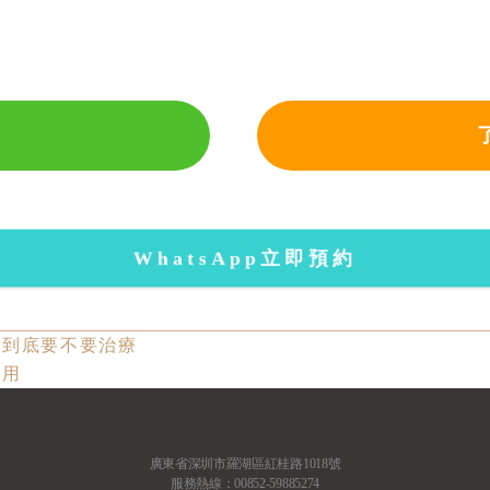
WhatsApp立即預約
？到底要不要治療
費用
廣東省深圳市羅湖區紅桂路1018號
服務熱線：00852-59885274