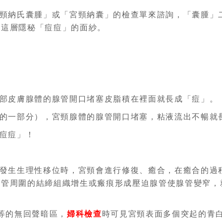
頸納氏囊腫」或「宮頸納囊」的檢查單來諮詢，「囊腫」
開這層隱秘「痘痘」的面紗。
部皮膚腺體的腺管開口堵塞皮脂積在裡面就長成「痘」。
的一部分），宮頸腺體的腺管開口堵塞，粘液流出不暢就
痘痘」！
發生生理性移位時，宮頸會進行修復、癒合，在癒合的過
腺管周圍的結締組織增生或瘢痕形成壓迫腺管使腺管變窄，
等的無回聲暗區，
婦科檢查
時可見宮頸表面多個突起的青