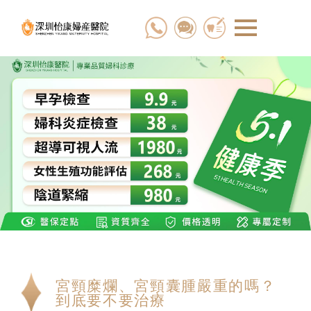
宮頸糜爛、宮頸囊腫嚴重的嗎？
到底要不要治療