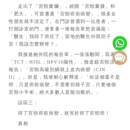
走出了「宮頸糜爛」，繞開「宮頸囊腫」和
「肥大」，可當遭遇「宮頸癌前病變」，很多女
性朋友就不淡定了。在門診曾遇到一位患者，一
打開診室的門，便拿著一堆報告單愁容滿面：
「醫生，我得了癌症了，當地的醫生叫我切子
宮！我該怎麼辦呀？」
我接過她外院的報告單，一張張翻閱，寫著：
「TCT：HISL；HPV16陽性」，陰道鏡宮頸活檢
報告：「宮頸高級別鱗狀上皮內病變（CIN
II）」。於是，我便耐心解釋道：「你這個還不是
癌，只是癌前病變，不需要切除子宮，只要做個
宮頸小手術，絕大多數人是能治癒的。」
誤區三：
得了宮頸癌前病變，就等於得了宮頸癌！
真相