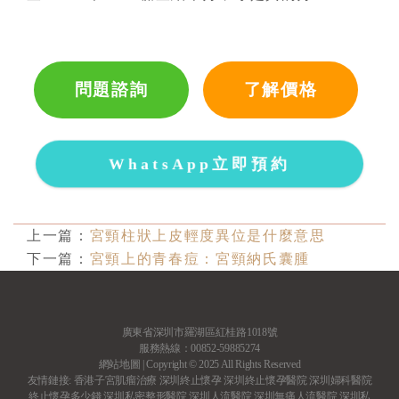
問題諮詢
了解價格
WhatsApp立即預約
上一篇：
宮頸柱狀上皮輕度異位是什麼意思
下一篇：
宮頸上的青春痘：宮頸納氏囊腫
廣東省深圳市羅湖區紅桂路1018號
服務熱線：00852-59885274
網站地圖
| Copyright © 2025 All Rights Reserved
友情鏈接:
香港子宮肌瘤治療
深圳終止懷孕
深圳終止懷孕醫院
深圳婦科醫院
終止懷孕多少錢
深圳私密整形醫院
深圳人流醫院
深圳無痛人流醫院
深圳私