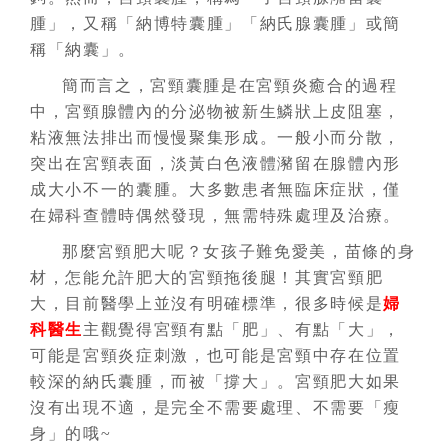
腫」，又稱「納博特囊腫」「納氏腺囊腫」或簡
稱「納囊」。
簡而言之，宮頸囊腫是在宮頸炎癒合的過程
中，宮頸腺體內的分泌物被新生鱗狀上皮阻塞，
粘液無法排出而慢慢聚集形成。一般小而分散，
突出在宮頸表面，淡黃白色液體瀦留在腺體內形
成大小不一的囊腫。大多數患者無臨床症狀，僅
在婦科查體時偶然發現，無需特殊處理及治療。
那麼宮頸肥大呢？女孩子難免愛美，苗條的身
材，怎能允許肥大的宮頸拖後腿！其實宮頸肥
大，目前醫學上並沒有明確標準，很多時候是
婦
科醫生
主觀覺得宮頸有點「肥」、有點「大」，
可能是宮頸炎症刺激，也可能是宮頸中存在位置
較深的納氏囊腫，而被「撐大」。宮頸肥大如果
沒有出現不適，是完全不需要處理、不需要「瘦
身」的哦~