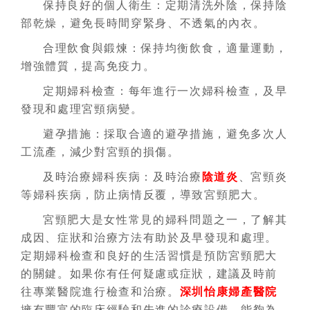
保持良好的個人衛生：
定期清洗外陰，保持陰
部乾燥，避免長時間穿緊身、不透氣的內衣。
合理飲食與鍛煉：
保持均衡飲食，適量運動，
增強體質，提高免疫力。
定期婦科檢查：
每年進行一次婦科檢查，及早
發現和處理宮頸病變。
避孕措施：
採取合適的避孕措施，避免多次人
工流產，減少對宮頸的損傷。
及時治療婦科疾病：
及時治療
陰道炎
、宮頸炎
等婦科疾病，防止病情反覆，導致宮頸肥大。
宮頸肥大是女性常見的婦科問題之一，了解其
成因、症狀和治療方法有助於及早發現和處理。
定期婦科檢查和良好的生活習慣是預防宮頸肥大
的關鍵。如果你有任何疑慮或症狀，建議及時前
往專業醫院進行檢查和治療。
深圳怡康婦產醫院
擁有豐富的臨床經驗和先進的診療設備，能夠為