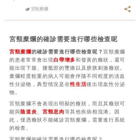
宮頸糜爛
宮頸糜爛的確診需要進行哪些檢查呢
宮頸糜爛
的確診需要進行哪些檢查呢？
宮頸糜爛
的患者常常會出現
白帶增多
和發黃的癥狀，還可
能出現下腹、腰骶部的墜痛以及膀胱刺激癥狀。
糜爛程度較重的病人可能會伴隨不同程度的淡血
性分泌物，典型情況是在
性生活
後出現血性分泌
物。
宮頸糜爛不會表現出明顯的癥狀，而且其癥狀可
能與
陰道炎
、
宮頸息肉
等其他疾病相混淆。因
此，僅憑癥狀不能確診宮頸糜爛，需要進行系統
的檢查。
宮頸糜爛的確診需要進行哪些檢查呢？