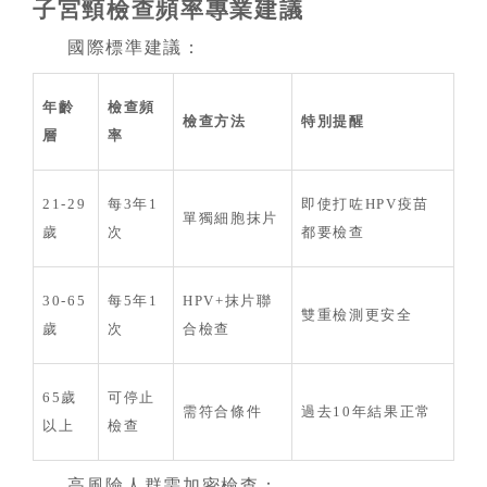
子宮頸檢查頻率專業建議
國際標準建議：
年齡
檢查頻
檢查方法
特別提醒
層
率
21-29
每3年1
即使打咗HPV疫苗
單獨細胞抹片
歲
次
都要檢查
30-65
每5年1
HPV+抹片聯
雙重檢測更安全
歲
次
合檢查
65歲
可停止
需符合條件
過去10年結果正常
以上
檢查
高風險人群需加密檢查：