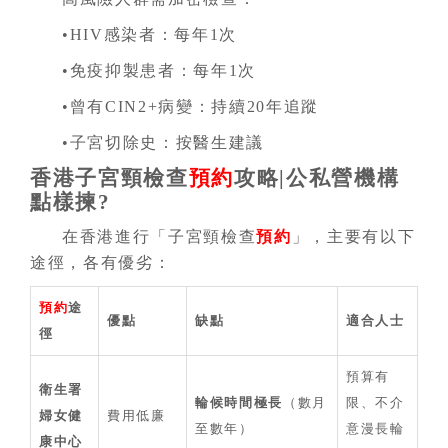
•HIV感染者：每年1次
•免疫抑製患者：每年1次
•曾有CIN2+病變：持續20年追蹤
•子宮切除史：按醫生建議
香港子宮頸檢查
預約
攻略|公私營機構
點樣揀?
在香港進行「子宮頸檢查
預約
」，主要有以下
途徑，各有優劣：
預約
途
優點
缺點
適合人士
徑
預算有
衛生署
輪候時間極長
（數月
限、不介
婦女健
費用低廉
至數年）
意漫長輪
康中心