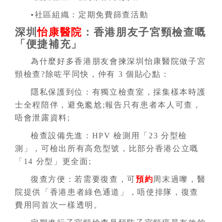
•社區組織：定期免費篩查活動
深圳
怡康醫院
：香港朋友子宮頸檢查嘅
「便捷補充」
為什麼好多香港朋友會揀深圳怡康醫院做子宮
頸檢查?除咗平同快，仲有 3 個貼心點：
隱私保護到位：有獨立檢查室，採集樣本時護
士全程陪伴，避免尷尬;報告只有患者本人可查，
唔會泄露資料;
檢查設備先進：HPV 檢測用「23 分型檢
測」，可檢出所有高危型號，比部分香港公立嘅
「14 分型」更全面;
復查方便：若需要復查，可
預約
周末過嚟，醫
院提供「香港患者綠色通道」，唔使排隊，復查
費用同首次一樣透明。