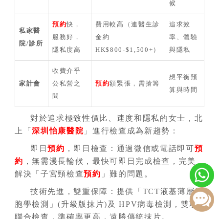
候
預約
快，
費用較高（連醫生診
追求效
私家醫
服務好，
金約
率、體驗
院/診所
隱私度高
HK$800-$1,500+）
與隱私
收費介乎
想平衡預
家計會
公私營之
預約
額緊張，需搶籌
算與時間
間
對於追求極致性價比、速度和隱私的女士，北
上「
深圳怡康醫院
」進行檢查成為新趨勢：
即日
預約
，即日檢查：通過微信或電話即可
預
約
，無需漫長輪候，最快可即日完成檢查，完美
解決「子宮頸檢查
預約
」難的問題。
技術先進，雙重保障：提供「TCT液基薄層細
胞學檢測」(升級版抹片)及 HPV病毒檢測，雙項
聯合檢查，準確率更高，遠勝傳統抹片。