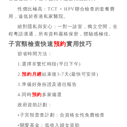
性價比極高：TCT + HPV聯合檢查的套餐費
用，遠低於香港私家醫院。
絕對隱私與安心：一對一診室，獨立空間，全
程粵語溝通，所有資料嚴格保密，體驗感極佳。
子宮頸檢查
快速
預約
實用技巧
節省時間方法：
1.選擇非繁忙時段(平日下午)
2.
預約
月經
結束後3-7天(最快可安排)
3.準備好身份證及過往報告
4.同時
預約
多家備選
政府資助計劃：
•子宮頸普查計劃：合資格女性免費檢查
•關愛基金：低收入婦女資助