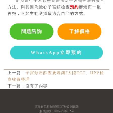
定期進行子宮頸檢查是預防子宮頸癌最有效的
方法。與其因為擔心子宮頸檢查
預約
麻煩而一拖
再拖，不如主動選擇最適合自己的方式。
問題諮詢
了解價格
WhatsApp立即預約
上一篇：
子宮頸癌篩查要幾錢?大陸TCT、HPV檢
查收費整理
下一篇：沒有了內容
廣東省深圳市羅湖區紅桂路1018號
服務熱線：00852-59885274