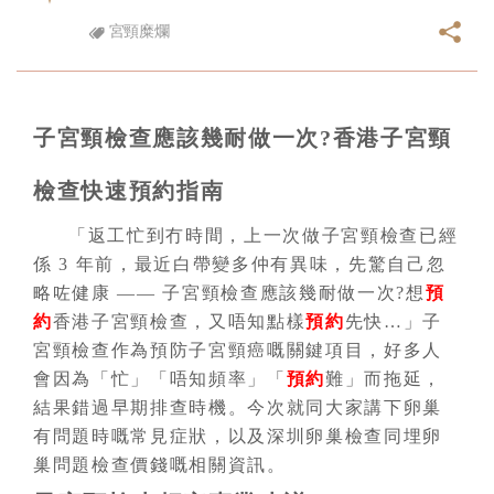
宮頸糜爛
子宮頸檢查應該幾耐做一次?香港子宮頸
檢查快速預約指南
「返工忙到冇時間，上一次做子宮頸檢查已經
係 3 年前，最近白帶變多仲有異味，先驚自己忽
略咗健康 —— 子宮頸檢查應該幾耐做一次?想
預
約
香港子宮頸檢查，又唔知點樣
預約
先快…」子
宮頸檢查作為預防子宮頸癌嘅關鍵項目，好多人
會因為「忙」「唔知頻率」「
預約
難」而拖延，
結果錯過早期排查時機。今次就同大家講下卵巢
有問題時嘅常見症狀，以及深圳卵巢檢查同埋卵
巢問題檢查價錢嘅相關資訊。