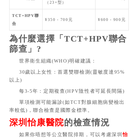
（23+型）
TCT+HPV聯
¥350 - 700元
¥600 - 900元
合
為什麼選擇「TCT+HPV聯合
篩查」?
世界衛生組織(WHO)明確建議：
30歲以上女性：首選雙聯檢測(靈敏度達95%
以上)
每3-5年：定期複查(HPV陰性者可延長間隔)
單項檢測可能漏診(如TCT對腺細胞病變檢出
率較低)，聯合檢查是國際金標準。
深圳怡康醫院
的檢查情況
如果你唔想等公立醫院排期，可以考慮深圳
怡