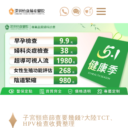
子宮頸癌篩查要幾錢?大陸TCT、
HPV檢查收費整理