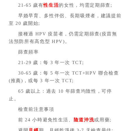
21-65 歲有
性生活
的女性，均需定期篩查;
早婚早育、多性伴侶、長期吸煙者，建議提前
至 20 歲開始;
接種過 HPV 疫苗者，仍需定期篩查(疫苗無
法預防所有高危型 HPV)。
篩查頻率
21-29 歲：每 3 年一次 TCT;
30-65 歲：每 5 年一次 TCT+HPV 聯合檢查
(推薦)，或每 3 年一次 TCT;
65 歲以上：過去 10 年篩查均陰性，可停
止。
檢查前注意事項
前 24 小時避免性生活、
陰道沖洗
或用藥;
避開
月經
期，月經乾淨後 3-7 天檢查最佳;