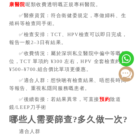
康醫院
呢類收費透明嘅正規專科醫院。
✅醫療資質：符合衛健委規定，專做婦科、生
殖科等檢查同手術。
✅檢查安排：TCT、HPV檢查可以即日完成，
報告一般2–3日有結果。
✅收費情況：屬於深圳私立醫院中偏中等嘅價
位，TCT 單項約 ¥300 左右，HPV 全套檢查約
¥500–¥700.組合價比單項更優惠。
✅適合人群：想快啲有檢查結果、唔想長時間
等報告、重視私隱同服務嘅患者。
✅後續銜接：若結果異常，可直接
預約
陰道
鏡/LEEP刀手術
哪些人需要篩查?多久做一次?
適合人群