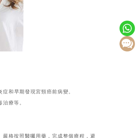
炎症和早期發現宮頸癌前病變。
毒治療等。
。嚴格按照醫囑用藥，完成整個療程，避