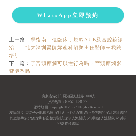
WhatsApp立即預約
上一篇：
學指南，強臨床，規範AUB及宮腔鏡診
治——北大深圳醫院婦產科胡艷主任醫師來我院
培訓
下一篇：
子宮頸糜爛可以性行為嗎？宮頸糜爛影
響懷孕嗎
廣東省深圳市羅湖區紅桂路1018號
服務熱線：00852-59885274
網站地圖
| Copyright © 2025 All Rights Reserved
友情鏈接:
香港子宮肌瘤治療
深圳終止懷孕
深圳終止懷孕醫院
深圳婦科醫院
終止懷孕多少錢
深圳私密整形醫院
深圳人流醫院
深圳無痛人流醫院
深圳私
密處整形醫院