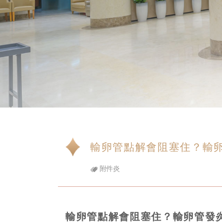
輸卵管點解會阻塞住？輸
附件炎
輸卵管點解會阻塞住？輸卵管發