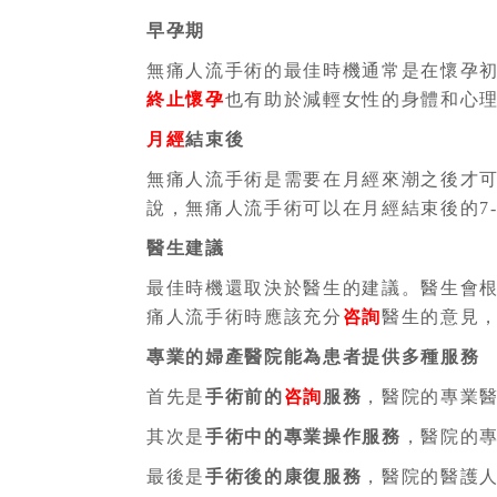
早孕期
無痛人流手術的最佳時機通常是在懷孕
終止懷孕
也有助於減輕女性的身體和心
月經
結束後
無痛人流手術是需要在月經來潮之後才
說，無痛人流手術可以在月經結束後的7
醫生建議
最佳時機還取決於醫生的建議。醫生會
痛人流手術時應該充分
咨詢
醫生的意見
專業的婦產醫院能為患者提供多種服務
首先是
手術前的
咨詢
服務
，醫院的專業
其次是
手術中的專業操作服務
，醫院的
最後是
手術後的康復服務
，醫院的醫護