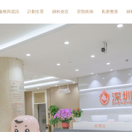
服務與資訊
計劃生育
婦科炎症
宮頸疾病
私密整形
婦