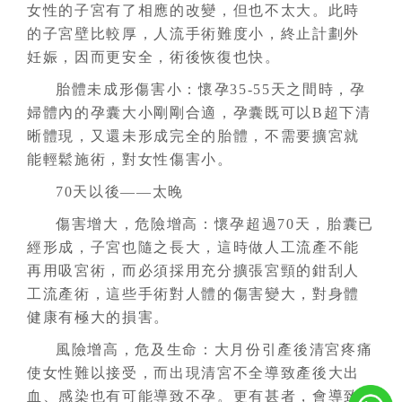
女性的子宮有了相應的改變，但也不太大。此時
的子宮壁比較厚，人流手術難度小，終止計劃外
妊娠，因而更安全，術後恢復也快。
胎體未成形傷害小：懷孕35-55天之間時，孕
婦體內的孕囊大小剛剛合適，孕囊既可以B超下清
晰體現，又還未形成完全的胎體，不需要擴宮就
能輕鬆施術，對女性傷害小。
70天以後——太晚
傷害增大，危險增高：懷孕超過70天，胎囊已
經形成，子宮也隨之長大，這時做人工流產不能
再用吸宮術，而必須採用充分擴張宮頸的鉗刮人
工流產術，這些手術對人體的傷害變大，對身體
健康有極大的損害。
風險增高，危及生命：大月份引產後清宮疼痛
使女性難以接受，而出現清宮不全導致產後大出
血、感染也有可能導致不孕。更有甚者，會導致