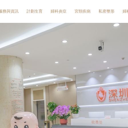
服務與資訊
計劃生育
婦科炎症
宮頸疾病
私密整形
婦