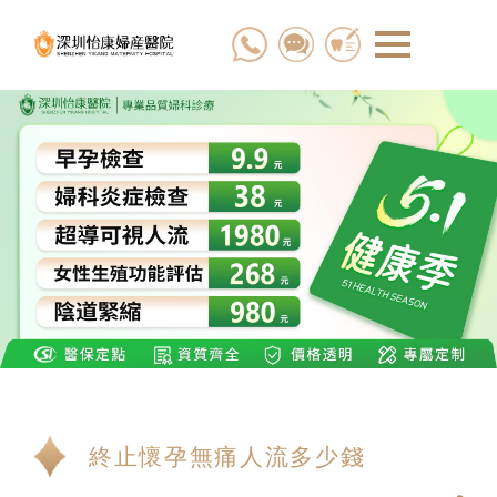
終止懷孕無痛人流多少錢