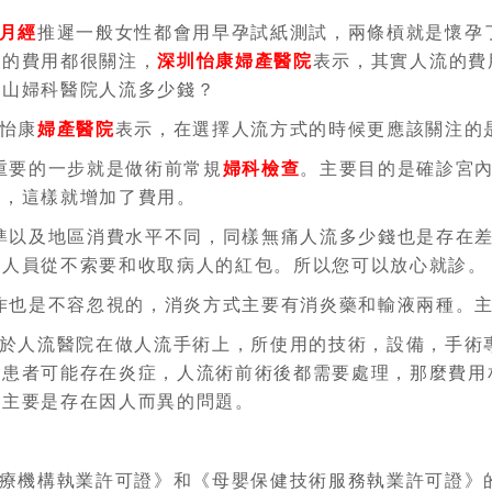
月經
推遲一般女性都會用早孕試紙測試，兩條槓就是懷孕
胎的費用都很關注，
深圳怡康婦產醫院
表示，其實人流的費
南山婦科醫院人流多少錢？
怡康
婦產醫院
表示，在選擇人流方式的時候更應該關注的
重要的一步就是做術前常規
婦科檢查
。主要目的是確診宮內
術，這樣就增加了費用。
準以及地區消費水平不同，同樣無痛人流多少錢也是存在
技人員從不索要和收取病人的紅包。所以您可以放心就診。
作也是不容忽視的，消炎方式主要有消炎藥和輸液兩種。
於人流醫院在做人流手術上，所使用的技術，設備，手術
的患者可能存在炎症，人流術前術後都需要處理，那麼費用
，主要是存在因人而異的問題。
療機構執業許可證》和《母嬰保健技術服務執業許可證》