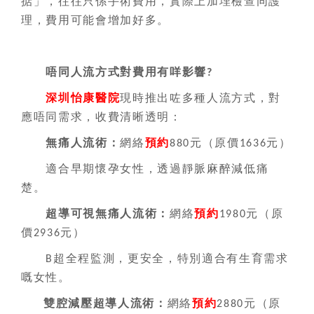
掂」，往往只係手術費用，實際上加埋檢查同護
理，費用可能會增加好多。
唔同人流方式對費用有咩影響
?
深圳怡康醫院
現時推出咗多種人流方式，對
應唔同需求，收費清晰透明：
無痛人流術
：
網絡
預約
元
（
原價
元
）
880
1636
適合早期懷孕女性，透過靜脈麻醉減低痛
楚。
超導可視無痛人流術
：
網絡
預約
元
（
原
1980
價
元
）
2936
超全程監測，更安全，特別適合有生育需求
B
嘅女性。
雙腔減壓超導人流術
：
網絡
預約
元
（
原
2880