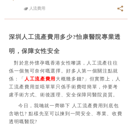
人流費用
深圳人工流產費用多少?怡康醫院專業透
明，保障女性安全
對於意外懷孕嘅香港女性嚟講，人工流產往往
係一個無可奈何嘅選擇。好多人第一個關注點就
係：「
人工流產費用
大概幾多錢
」但實際上，人
?
工流產費用並唔單單只係手術費咁簡單，仲要考
慮手術方式、術後護理、安全保障同醫院資質。
今日，我哋就一齊睇下
人工流產費用到底包
含啲乜
點樣先至可以揀到一間安全、專業、收費
?
透明嘅醫院
?