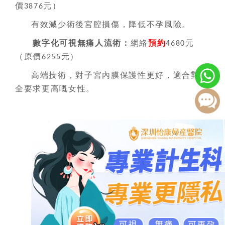
價
元
）
3876
有效減少術後宮腔損傷，降低不孕風險。
數字化可視無痛人流術
：
網絡
預約
元
4680
（
原價
元
）
6255
高端技術，對子宮內膜保護性更好，適合對安
全要求更高嘅女性。