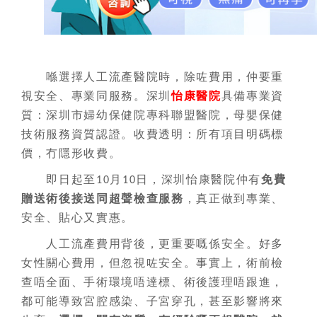
喺選擇人工流產醫院時，除咗費用，仲要重
視安全、專業同服務。深圳
怡康醫院
具備專業資
質：深圳市婦幼保健院專科聯盟醫院，母嬰保健
技術服務資質認證。收費透明：所有項目明碼標
價，冇隱形收費。
即日起至
月
日，深圳怡康醫院仲有
免費
10
10
贈送術後接送同超聲檢查服務
，真正做到專業、
安全、貼心又實惠。
人工流產費用背後，更重要嘅係安全。好多
女性關心費用，但忽視咗安全。事實上，術前檢
查唔全面、手術環境唔達標、術後護理唔跟進，
都可能導致宮腔感染、子宮穿孔，甚至影響將來