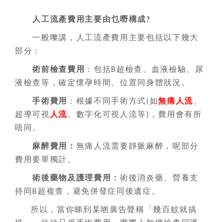
人工流產費用主要由乜嘢構成
?
一般嚟講，人工流產費用主要包括以下幾大
部分：
術前檢查費用
：包括
超檢查、血液檢驗、尿
B
液檢查等，確定懷孕時間、位置同身體狀況。
手術費用
：根據不同手術方式
如
無痛人流
、
(
超導可視
人流
、數字化可視人流等
，費用會有所
)
唔同。
麻醉費用：
無痛人流需要靜脈麻醉，呢部分
費用要單獨計。
術後藥物及護理費用：
術後消炎藥、營養支
持同
超複查，避免併發症同後遺症。
B
所以，當你睇到某啲廣告聲稱「幾百蚊就搞