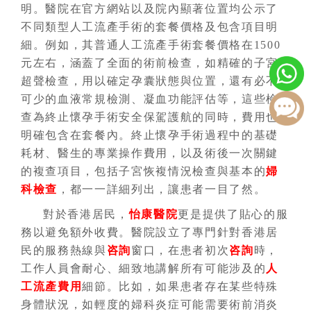
明。醫院在官方網站以及院內顯著位置均公示了
不同類型人工流產手術的套餐價格及包含項目明
細。例如，其普通人工流產手術套餐價格在1500
元左右，涵蓋了全面的術前檢查，如精確的子宮
超聲檢查，用以確定孕囊狀態與位置，還有必不
可少的血液常規檢測、凝血功能評估等，這些檢
查為終止懷孕手術安全保駕護航的同時，費用也
明確包含在套餐內。終止懷孕手術過程中的基礎
耗材、醫生的專業操作費用，以及術後一次關鍵
的複查項目，包括子宮恢複情況檢查與基本的
婦
科檢查
，都一一詳細列出，讓患者一目了然。
對於香港居民，
怡康醫院
更是提供了貼心的服
務以避免額外收費。醫院設立了專門針對香港居
民的服務熱線與
咨詢
窗口，在患者初次
咨詢
時，
工作人員會耐心、細致地講解所有可能涉及的
人
工流產費用
細節。比如，如果患者存在某些特殊
身體狀況，如輕度的婦科炎症可能需要術前消炎