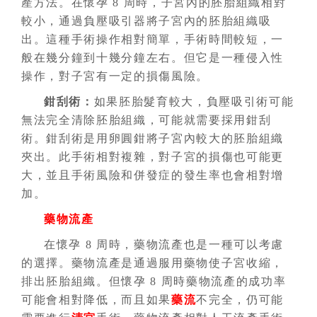
產方法。在懷孕 8 周時，子宮內的胚胎組織相對
較小，通過負壓吸引器將子宮內的胚胎組織吸
出。這種手術操作相對簡單，手術時間較短，一
般在幾分鐘到十幾分鐘左右。但它是一種侵入性
操作，對子宮有一定的損傷風險。
鉗刮術：
如果胚胎髮育較大，負壓吸引術可能
無法完全清除胚胎組織，可能就需要採用鉗刮
術。鉗刮術是用卵圓鉗將子宮內較大的胚胎組織
夾出。此手術相對複雜，對子宮的損傷也可能更
大，並且手術風險和併發症的發生率也會相對增
加。
藥物流產
在懷孕 8 周時，藥物流產也是一種可以考慮
的選擇。藥物流產是通過服用藥物使子宮收縮，
排出胚胎組織。但懷孕 8 周時藥物流產的成功率
可能會相對降低，而且如果
藥流
不完全，仍可能