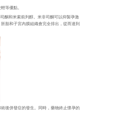
較輕等優點。
非司酮和米索前列醇。米非司酮可以抑製孕激
，胚胎和子宮內膜組織會完全排出，從而達到
和術後併發症的發生。同時，藥物終止懷孕的