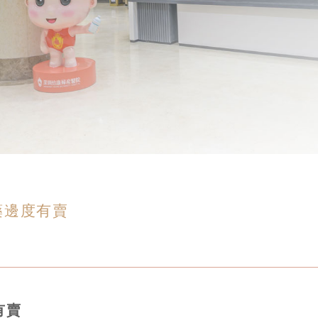
藥邊度有賣
有賣