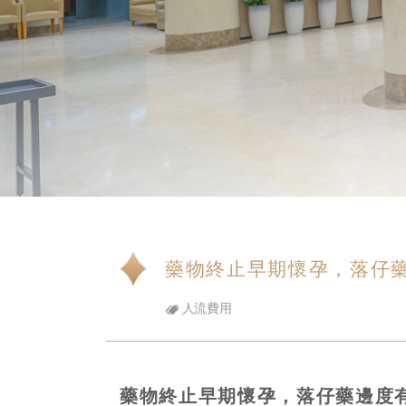
藥物終止早期懷孕，落仔
人流費用
藥物終止早期懷孕，落仔藥邊度