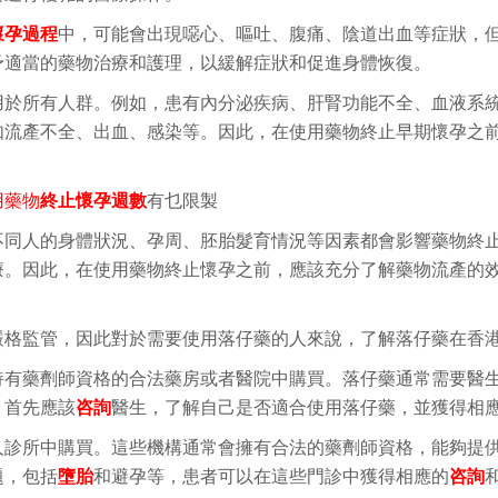
懷孕過程
中，可能會出現噁心、嘔吐、腹痛、陰道出血等症狀，
予適當的藥物治療和護理，以緩解症狀和促進身體恢復。
用於所有人群。例如，患有內分泌疾病、肝腎功能不全、血液系
如流產不全、出血、感染等。因此，在使用藥物終止早期懷孕之
用藥物
終止懷孕週數
有乜限製
不同人的身體狀況、孕周、胚胎髮育情況等因素都會影響藥物終
療。因此，在使用藥物終止懷孕之前，應該充分了解藥物流產的
嚴格監管，因此對於需要使用落仔藥的人來說，了解落仔藥在香
持有藥劑師資格的合法藥房或者醫院中購買。落仔藥通常需要醫
，首先應該
咨詢
醫生，了解自己是否適合使用落仔藥，並獲得相
人診所中購買。這些機構通常會擁有合法的藥劑師資格，能夠提
題，包括
墮胎
和避孕等，患者可以在這些門診中獲得相應的
咨詢