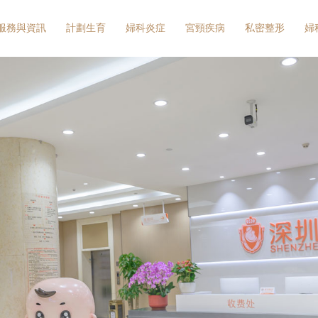
服務與資訊
計劃生育
婦科炎症
宮頸疾病
私密整形
婦