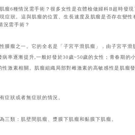
肌瘤6種情況需手術？很多女性是在體檢做婦科B超時發
者出現症狀。這與肌瘤的位置、生長速度及肌瘤是否存在變
情況需手術？
性腫瘤之一。它的全名是「子宮平滑肌瘤」，由子宮平滑
病率逐漸提升,一般好發於30歲~50歲的女性；青春期的
的性激素相關。肌瘤組織局部對雌激素的高敏感性是肌瘤
有症狀或者無症狀的情況。
為三類：肌壁間肌瘤、漿膜下肌瘤和黏膜下肌瘤。