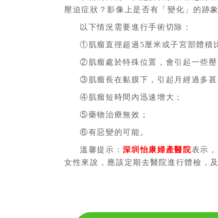
壓迫症狀？影像上是否有「變化」的跡
以下情況需要進行手術切除：
①肌瘤直徑超過5厘米或子宮部體積
②肌瘤處於特殊位置，會引起一些壓
③肌瘤長在黏膜下，引起月經過多甚
④肌瘤短時間內迅速增大；
⑤藥物治療無效；
⑥有惡變的可能。
溫馨提示：
深圳怡康婦產醫院
表示，
女性來說，應該定期去醫院進行體檢，