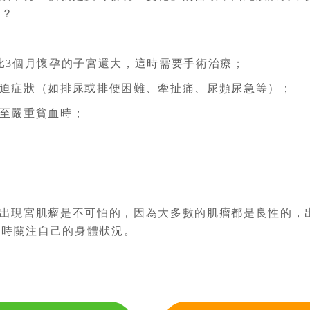
象？
比3個月懷孕的子宮還大，這時需要手術治療；
迫症狀（如排尿或排便困難、牽扯痛、尿頻尿急等）；
至嚴重貧血時；
出現宮肌瘤是不可怕的，因為大多數的肌瘤都是良性的，出
及時關注自己的身體狀況。