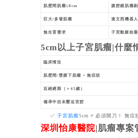
肌壁間肌瘤≤8cm
腹腔鏡肌瘤
巨大/多發肌瘤
達文西機器
無生育需求
子宮動脈栓
5cm以上子宮肌瘤|什麼
臨床情況
肌壁間/漿膜下肌瘤 + 無症狀
近絕經期（＞45歲）
備孕中但未壓迫宮腔
✅
子宮肌瘤
5cm ≠ 必須開刀！ 
深圳怡康醫院
|肌瘤專案