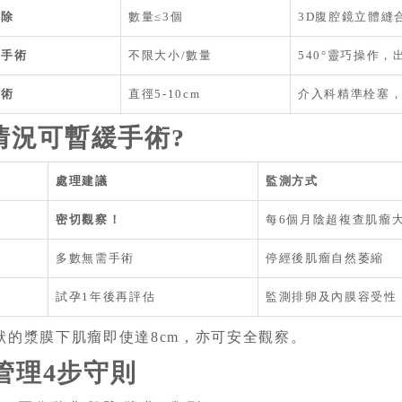
剔除
數量≤3個
3D腹腔鏡立體縫
人手術
不限大小/數量
540°靈巧操作
塞術
直徑5-10cm
介入科精準栓塞，
情況可暫緩手術?
處理建議
監測方式
密切觀察！
每6個月陰超複查肌瘤
多數無需手術
停經後肌瘤自然萎縮
試孕1年後再評估
監測排卵及內膜容受性
無症狀的漿膜下肌瘤即使達8cm，亦可安全觀察。
管理4步守則