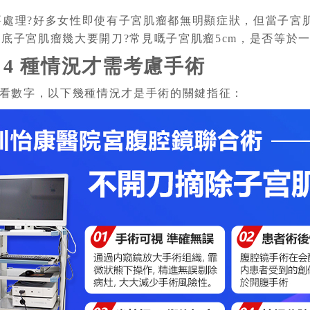
定要處理?好多女性即使有子宮肌瘤都無明顯症狀，但當子
底子宮肌瘤幾大要開刀?常見嘅子宮肌瘤5cm，是否等於
 4 種情況才需考慮手術
看數字，以下幾種情況才是手術的關鍵指征：