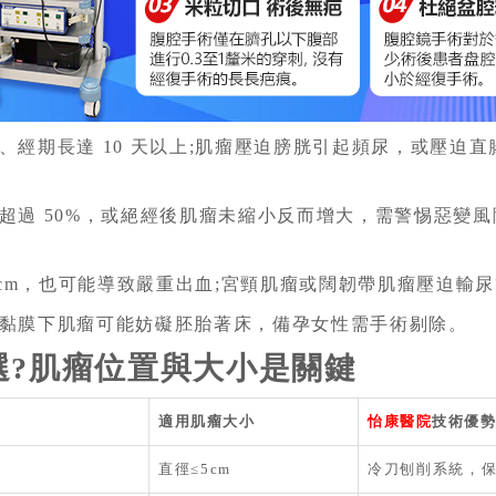
、經期長達 10 天以上;肌瘤壓迫膀胱引起頻尿，或壓迫直
。
 50%，或絕經後肌瘤未縮小反而增大，需警惕惡變風險(雖
-3cm，也可能導致嚴重出血;宮頸肌瘤或闊韌帶肌瘤壓迫輸
黏膜下肌瘤可能妨礙胚胎著床，備孕女性需手術剔除。
選?肌瘤位置與大小是關鍵
適用肌瘤大小
怡康醫院
技術優勢
術
直徑≤5cm
冷刀刨削系統，