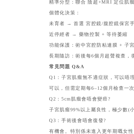
精準分型：
聯合 陰超+MRI 定位
個體化決策：
未育者 → 首選 宮腔鏡/腹腔鏡保宮
近停經者 → 藥物控製 + 等待萎縮
功能保護：
術中宮腔防粘連膜 + 
長期隨訪：
術後每6個月超聲複查，
常見問題 Q&A
Q1：子宮肌瘤無不適症狀，可以唔理
可以，但需定期每6–12個月檢查
Q2：5cm肌瘤會唔會變癌?
子宮肌瘤99%以上屬良性，極少數(
Q3：手術後會唔會復發?
有機會。特別係未進入更年期嘅女性