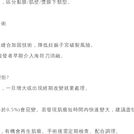
肌瘤，區分黏膜/肌壁/漿膜下類型。
手術
子宮縫合加固技術，降低妊娠子宮破裂風險。
復發者早期介入海符刀消融。
佢?
一次，一旦增大或出現經期改變就要處理。
小於0.5%)會惡變。若發現肌瘤短時間內快速變大，建議盡
，有機會再生肌瘤。手術後需定期檢查、配合調理。