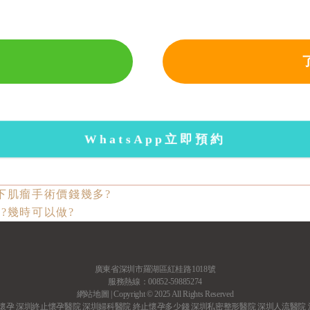
WhatsApp立即預約
下肌瘤手術價錢幾多?
?幾時可以做?
廣東省深圳市羅湖區紅桂路1018號
服務熱線：00852-59885274
網站地圖
| Copyright © 2025 All Rights Reserved
懷孕
深圳終止懷孕醫院
深圳婦科醫院
終止懷孕多少錢
深圳私密整形醫院
深圳人流醫院