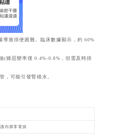
腸導致排便困難。臨床數據顯示，約 60%
惡變率僅 0.4%-0.8%，但需及時排
尿管，可能引發腎積水。
保護內膜零電損