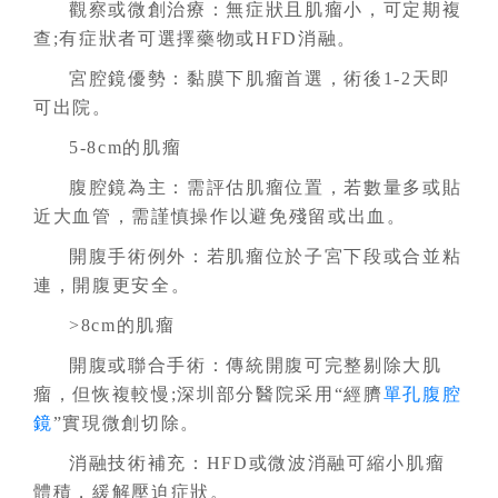
觀察或微創治療：無症狀且肌瘤小，可定期複
查;有症狀者可選擇藥物或HFD消融。
宮腔鏡優勢：黏膜下肌瘤首選，術後1-2天即
可出院。
5-8cm的肌瘤
腹腔鏡為主：需評估肌瘤位置，若數量多或貼
近大血管，需謹慎操作以避免殘留或出血。
開腹手術例外：若肌瘤位於子宮下段或合並粘
連，開腹更安全。
>8cm的肌瘤
開腹或聯合手術：傳統開腹可完整剔除大肌
瘤，但恢複較慢;深圳部分醫院采用“經臍
單孔腹腔
鏡
”實現微創切除。
消融技術補充：HFD或微波消融可縮小肌瘤
體積，緩解壓迫症狀。