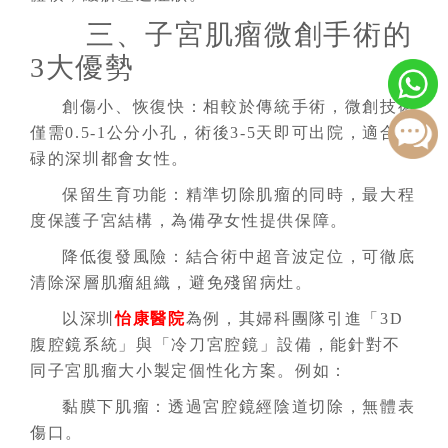
三、子宮肌瘤微創手術的
3大優勢
創傷小、恢復快：相較於傳統手術，微創技術
僅需0.5-1公分小孔，術後3-5天即可出院，適合忙
碌的深圳都會女性。
保留生育功能：精準切除肌瘤的同時，最大程
度保護子宮結構，為備孕女性提供保障。
降低復發風險：結合術中超音波定位，可徹底
清除深層肌瘤組織，避免殘留病灶。
以深圳
怡康醫院
為例，其婦科團隊引進「3D
腹腔鏡系統」與「冷刀宮腔鏡」設備，能針對不
同子宮肌瘤大小製定個性化方案。例如：
黏膜下肌瘤：透過宮腔鏡經陰道切除，無體表
傷口。