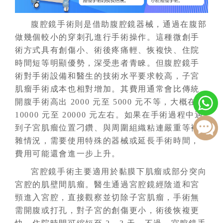
腹腔鏡手術則是借助腹腔鏡器械，通過在腹部
做幾個較小的穿刺孔進行手術操作。這種微創手
術方式具有創傷小、術後疼痛輕、恢複快、住院
時間短等明顯優勢，深受患者青睞。但腹腔鏡手
術對手術設備和醫生的技術水平要求較高，
子宮
肌瘤
手術成本也相對增加。其費用通常會比傳統
開腹手術高出 2000 元至 5000 元不等，大概在
10000 元至 20000 元左右。如果在手術過程中遇
到
子宮
肌瘤位置刁鑽、與周圍組織粘連嚴重等複
雜情況，需要使用特殊的器械或延長手術時間，
費用可能還會進一步上升。
宮腔鏡手術主要適用於黏膜下肌瘤或部分突向
宮腔的肌壁間肌瘤。醫生通過宮腔鏡經陰道和宮
頸進入宮腔，直接觀察並切除
子宮
肌瘤，手術無
需開腹或打孔，對子宮的創傷更小，術後恢複更