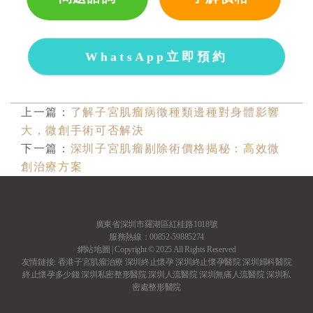
WhatsApp立即預約
上一篇：
了解子宮肌瘤病徵種類邊種對身體影響
大，微創手術可否解決
下一篇：
深圳子宮肌瘤剔除術價格揭秘：高效微
創治療方案
廣東省深圳市羅湖區紅桂路1018號
服務熱線：00852-59885274
網站地圖
| Copyright © 2025 All Rights Reserved
友情鏈接:
香港子宮肌瘤治療
深圳終止懷孕
深圳終止懷孕醫院
深圳婦科醫院
終止懷孕多少錢
深圳私密整形醫院
深圳人流醫院
深圳無痛人流醫院
深圳私
密處整形醫院