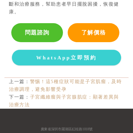
斷和治療服務，幫助患者早日擺脫困擾，恢復健
康。
問題諮詢
了解價格
WhatsApp立即預約
上一篇：
​警惕！這5種症狀可能是子宮肌瘤，及時
治療調理，避免影響受孕
下一篇：
子宮纖維瘤與子宮腺肌症：顯著差異與
治療方法
廣東省深圳市羅湖區紅桂路1018號