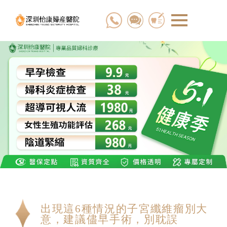
出現這6種情況的子宮纖維瘤別大
意，建議儘早手術，別耽誤