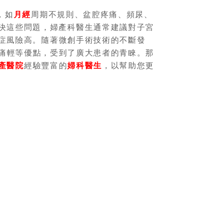
，如
月經
周期不規則、盆腔疼痛、頻尿、
決這些問題，婦產科醫生通常建議對子宮
症風險高。隨著微創手術技術的不斷發
痛輕等優點，受到了廣大患者的青睞。那
產醫院
經驗豐富的
婦科醫生
，以幫助您更