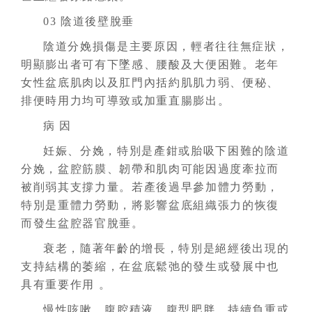
03 陰道後壁脫垂
陰道分娩損傷是主要原因，輕者往往無症狀，
明顯膨出者可有下墜感、腰酸及大便困難。老年
女性盆底肌肉以及肛門內括約肌肌力弱、便秘、
排便時用力均可導致或加重直腸膨出。
病 因
妊娠、分娩，特別是產鉗或胎吸下困難的陰道
分娩，盆腔筋膜、韌帶和肌肉可能因過度牽拉而
被削弱其支撐力量。若產後過早參加體力勞動，
特別是重體力勞動，將影響盆底組織張力的恢復
而發生盆腔器官脫垂。
衰老，隨著年齡的增長，特別是絕經後出現的
支持結構的萎縮，在盆底鬆弛的發生或發展中也
具有重要作用 。
慢性咳嗽、腹腔積液、腹型肥胖、持續負重或