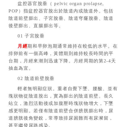
盆腔器官脫垂（ pelvic organ prolapse,
POP）指盆腔器官脫出於陰道內或陰道外。包括
陰道前壁膨出、子宮脫垂、陰道穹窿脫垂、陰道
後壁膨出、直腸膨出等。
01 子宮脫垂
月經
期和早卵泡期通常維持在較低的水平。在
排卵前有一個高峰，黃體期則維持較長時間的平
台期，月經來潮則迅速下降。月經周期的第2-4天
抽血為宜。
02 陰道前壁脫垂
輕者無明顯症狀。重者自覺下墜、腰酸、並有
塊狀物從陰道脫出，實為膨出的陰道前壁。長久
站立，激烈活動後或加腹壓時塊狀物增大，下墜
感更明顯。若僅有陰道前壁合併膀胱膨出時，尿
道膀胱後角變銳，常導致排尿困難而有尿瀦留，
甚至繼發尿路感染。