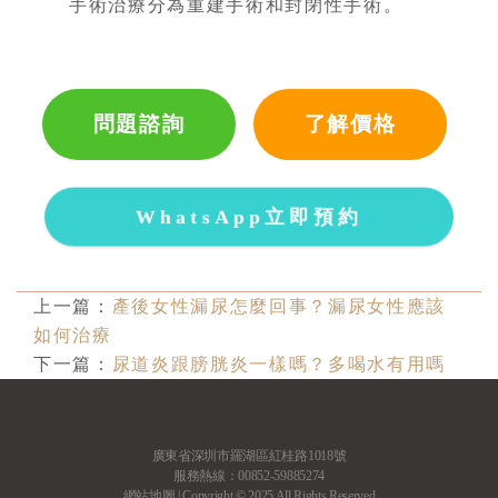
手術治療分為重建手術和封閉性手術。
問題諮詢
了解價格
WhatsApp立即預約
上一篇：
產後女性漏尿怎麼回事？漏尿女性應該
如何治療
下一篇：
尿道炎跟膀胱炎一樣嗎？多喝水有用嗎
廣東省深圳市羅湖區紅桂路1018號
服務熱線：00852-59885274
網站地圖
| Copyright © 2025 All Rights Reserved