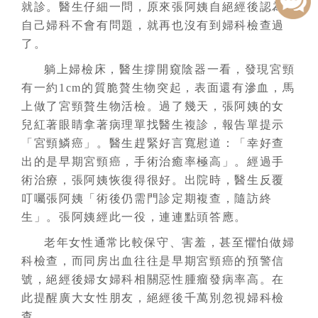
就診。醫生仔細一問，原來張阿姨自絕經後認為
自己婦科不會有問題，就再也沒有到婦科檢查過
了。
躺上婦檢床，醫生撐開窺陰器一看，發現宮頸
有一約1cm的質脆贅生物突起，表面還有滲血，馬
上做了宮頸贅生物活檢。過了幾天，張阿姨的女
兒紅著眼睛拿著病理單找醫生複診，報告單提示
「宮頸鱗癌」。醫生趕緊好言寬慰道：「幸好查
出的是早期宮頸癌，手術治癒率極高」。經過手
術治療，張阿姨恢復得很好。出院時，醫生反覆
叮囑張阿姨「術後仍需門診定期複查，隨訪終
生」。張阿姨經此一役，連連點頭答應。
老年女性通常比較保守、害羞，甚至懼怕做婦
科檢查，而同房出血往往是早期宮頸癌的預警信
號，絕經後婦女婦科相關惡性腫瘤發病率高。在
此提醒廣大女性朋友，絕經後千萬別忽視婦科檢
查。