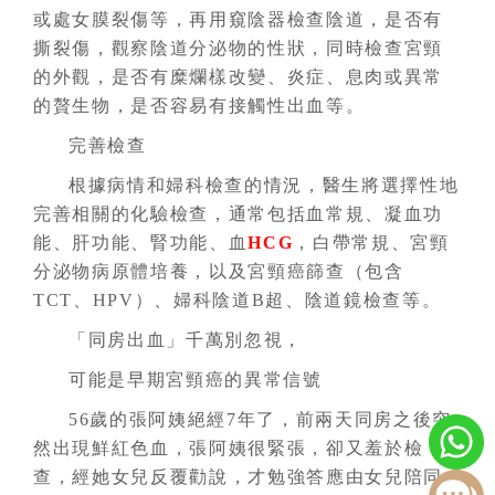
或處女膜裂傷等，再用窺陰器檢查陰道，是否有
撕裂傷，觀察陰道分泌物的性狀，同時檢查宮頸
的外觀，是否有糜爛樣改變、炎症、息肉或異常
的贅生物，是否容易有接觸性出血等。
完善檢查
根據病情和婦科檢查的情況，醫生將選擇性地
完善相關的化驗檢查，通常包括血常規、凝血功
能、肝功能、腎功能、血
HCG
，白帶常規、宮頸
分泌物病原體培養，以及宮頸癌篩查（包含
TCT、HPV）、婦科陰道B超、陰道鏡檢查等。
「同房出血」千萬別忽視，
可能是早期宮頸癌的異常信號
56歲的張阿姨絕經7年了，前兩天同房之後突
然出現鮮紅色血，張阿姨很緊張，卻又羞於檢
查，經她女兒反覆勸說，才勉強答應由女兒陪同