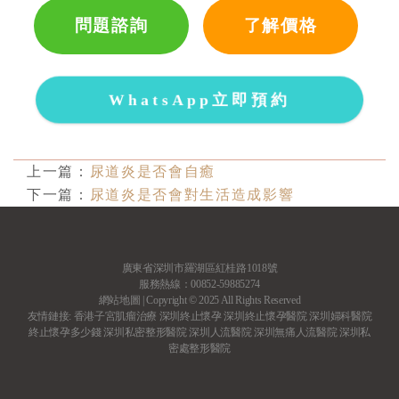
問題諮詢
了解價格
WhatsApp立即預約
上一篇：
尿道炎是否會自癒
下一篇：
尿道炎是否會對生活造成影響
廣東省深圳市羅湖區紅桂路1018號
服務熱線：00852-59885274
網站地圖
| Copyright © 2025 All Rights Reserved
友情鏈接:
香港子宮肌瘤治療
深圳終止懷孕
深圳終止懷孕醫院
深圳婦科醫院
終止懷孕多少錢
深圳私密整形醫院
深圳人流醫院
深圳無痛人流醫院
深圳私
密處整形醫院