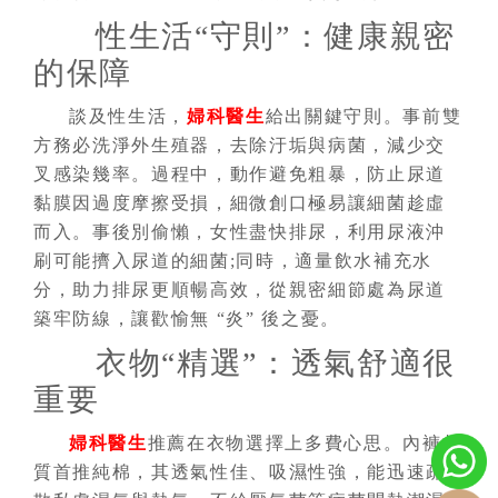
性生活“守則”：健康親密
的保障
談及性生活，
婦科醫生
給出關鍵守則。事前雙
方務必洗淨外生殖器，去除汙垢與病菌，減少交
叉感染幾率。過程中，動作避免粗暴，防止尿道
黏膜因過度摩擦受損，細微創口極易讓細菌趁虛
而入。事後別偷懶，女性盡快排尿，利用尿液沖
刷可能擠入尿道的細菌;同時，適量飲水補充水
分，助力排尿更順暢高效，從親密細節處為尿道
築牢防線，讓歡愉無 “炎” 後之憂。
衣物“精選”：透氣舒適很
重要
婦科醫生
推薦在衣物選擇上多費心思。內褲材
質首推純棉，其透氣性佳、吸濕性強，能迅速疏