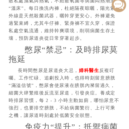
散私處濕氣與熱氣，不給厭氧菌等病菌悶熱潮濕
“溫床”。每日換洗內褲，杜絕隔夜晾曬，陽光紫
外線是天然殺菌武器，曬幹穿更安心。外褲避免
過緊束縛，尤其牛仔褲、緊身褲不宜久穿，保證
私處空氣流通，維持幹爽環境，削弱病菌生存土
壤，預防尿道炎從日常穿著起步。
憋尿“禁忌”：及時排尿莫
拖延
長時間憋尿是尿道炎大忌，
婦科醫生
反複叮
囑。工作忙碌、追劇投入時，也得時刻留意膀胱
“滿溢信號”，憋尿會使尿液在膀胱內瀦留過久，
細菌大肆繁殖後反流至尿道，引發炎症。養成定
時排尿習慣，每 2 - 3 小時主動如廁，哪怕尿意不
強烈，也要排空膀胱，不給病菌繁衍、上行可乘
之機，讓尿道時刻處於低菌安全狀態。
免疫力“提升”：抵禦病菌