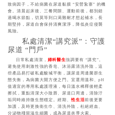
致病因子，不給病菌在尿道黏膜 “安營紮寨” 的機
會。清晨起床後、三餐間隙、運動前後，都別錯
過喝水節點，切莫等到口渴難耐才想起補水，長
期堅持，尿道自會保持清爽潔淨，降低炎症侵襲
風險。
私處清潔“講究派”：守護
尿道 “門戶”
日常私處清潔，
婦科醫生
強調要有 “講究”。
避免使用刺激性強的香皂、沐浴露清洗外陰，這
些產品易打破私處酸堿平衡，讓尿道周邊菌群生
態失衡，為病菌大開方便之門。宜選用溫和、pH
值適宜的專用私處護理液，每日溫水稀釋後輕柔
擦拭，重點清潔大小陰唇、尿道口周邊，清除汙
垢同時維持微生態穩定。經期、
性生活
前後更要
加護，及時更換衛生巾、清洗外陰，杜絕經血、
分泌物殘留滋生細菌，成為尿道炎導火索。