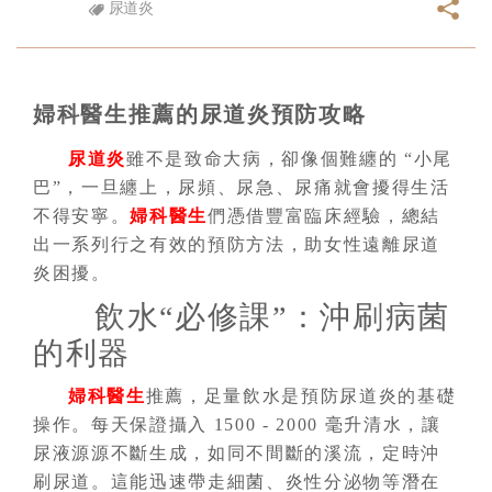
尿道炎
婦科醫生推薦的尿道炎預防攻略
尿道炎
雖不是致命大病，卻像個難纏的 “小尾
巴”，一旦纏上，尿頻、尿急、尿痛就會擾得生活
不得安寧。
婦科醫生
們憑借豐富臨床經驗，總結
出一系列行之有效的預防方法，助女性遠離尿道
炎困擾。
飲水“必修課”：沖刷病菌
的利器
婦科醫生
推薦，足量飲水是預防尿道炎的基礎
操作。每天保證攝入 1500 - 2000 毫升清水，讓
尿液源源不斷生成，如同不間斷的溪流，定時沖
刷尿道。這能迅速帶走細菌、炎性分泌物等潛在