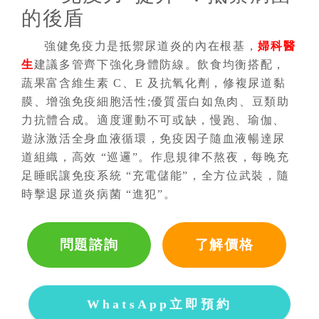
的後盾
強健免疫力是抵禦尿道炎的內在根基，
婦科醫
生
建議多管齊下強化身體防線。飲食均衡搭配，
蔬果富含維生素 C、E 及抗氧化劑，修複尿道黏
膜、增強免疫細胞活性;優質蛋白如魚肉、豆類助
力抗體合成。適度運動不可或缺，慢跑、瑜伽、
遊泳激活全身血液循環，免疫因子隨血液暢達尿
道組織，高效 “巡邏”。作息規律不熬夜，每晚充
足睡眠讓免疫系統 “充電儲能”，全方位武裝，隨
時擊退尿道炎病菌 “進犯”。
問題諮詢
了解價格
WhatsApp立即預約