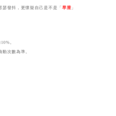
瑟瑟發抖，更懷疑自己是不是「
早泄
」
10%。
抽動次數為準。