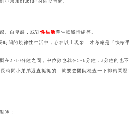
弟弟biubiu~的這段時間。
感、自卑感，或對
性生活
產生牴觸情緒等。
更長時間的規律性生活中，存在以上現象，才考慮是「快槍
在2~10分鐘之間，中位數也就在5~6分鐘，3分鐘的也
很長時間小弟弟還直挺挺的，就要去醫院檢查一下排精問題
發現時；