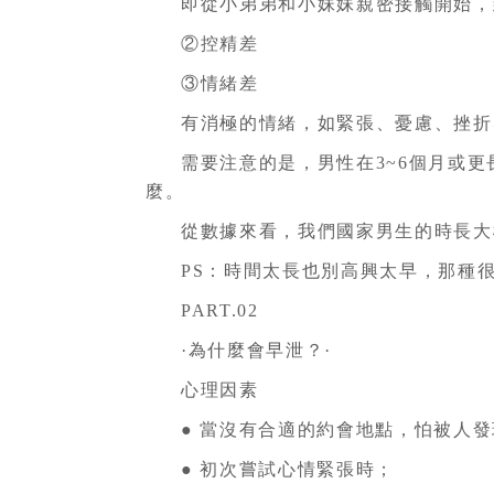
即從小弟弟和小妹妹親密接觸開始，到小
②控精差
③情緒差
有消極的情緒，如緊張、憂慮、挫折
需要注意的是，男性在3~6個月或
麼。
從數據來看，我們國家男生的時長大概
PS：時間太長也別高興太早，那種
PART.02
·為什麼會早泄？·
心理因素
● 當沒有合適的約會地點，怕被人
● 初次嘗試心情緊張時；