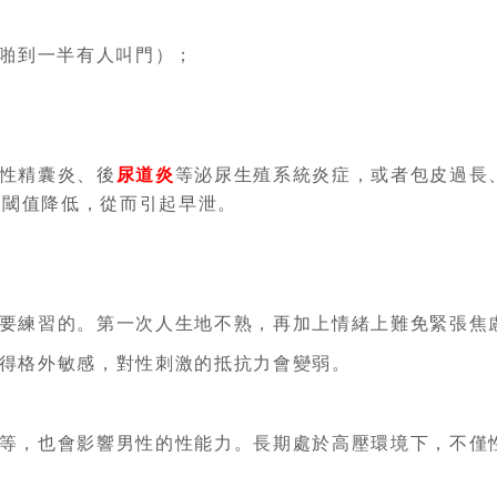
如啪到一半有人叫門）；
性精囊炎、後
尿道炎
等泌尿生殖系統炎症，或者包皮過長
樞閾值降低，從而引起早泄。
要練習的。第一次人生地不熟，再加上情緒上難免緊張焦
得格外敏感，對性刺激的抵抗力會變弱。
等，也會影響男性的性能力。長期處於高壓環境下，不僅