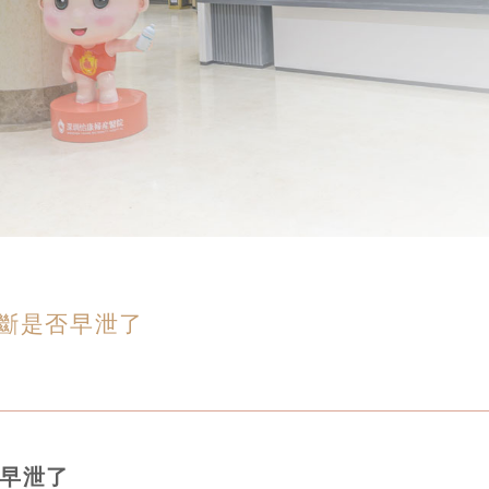
斷是否早泄了
否早泄了