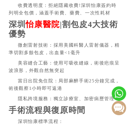
收費透明度：
拒絕隱藏收費!深圳怡康簽約時
列明全包價，涵蓋手術費、藥費、一次性耗材
深圳
怡康醫院
|割包皮4大技術
優勢
微創雷射技術：
採用美國科醫人雷射儀器，精
準切割多餘包皮，出血量<1毫升
美容縫合工藝：
使用可吸收縫線，術後疤痕呈
波浪形，外觀自然無突起
當日出院免住院：
局部麻醉手術25分鐘完成，
術後觀察1小時即可返港
隱私跨境服務：
獨立診療室、加密病歷管理
手術流程與復原時間
深圳怡康標準流程：