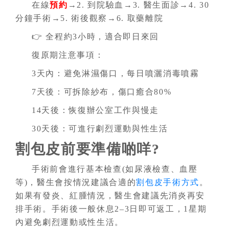
在線
預約
→2. 到院驗血→3. 醫生面診→4. 30
分鐘手術→5. 術後觀察→6. 取藥離院
👉 全程約3小時，適合即日來回
復原期注意事項：
3天內：避免淋濕傷口，每日噴灑消毒噴霧
7天後：可拆除紗布，傷口癒合80%
14天後：恢復辦公室工作與慢走
30天後：可進行劇烈運動與性生活
割包皮前要準備啲咩?
手術前會進行基本檢查(如尿液檢查、血壓
等)，醫生會按情況建議合適的
割包皮手術方式
。
如果有發炎、紅腫情況，醫生會建議先消炎再安
排手術。手術後一般休息2–3日即可返工，1星期
內避免劇烈運動或性生活。