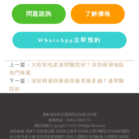
問題諮詢
了解價格
WhatsApp立即預約
上一篇：
大陸割包皮邊間醫院好？深圳羅湖地區
熱門推薦
下一篇：
深圳精索靜脈曲張檢查幾多錢？邊間醫
院好
廣東省深圳市羅湖區紅桂路1018號
服務熱線：00852-59885274
網站地圖
| Copyright © 2025 All Rights Reserved
友情鏈接:
香港子宮肌瘤治療
深圳終止懷孕
深圳終止懷孕醫院
深圳婦科醫院
終止懷孕多少錢
深圳私密整形醫院
深圳人流醫院
深圳無痛人流醫院
深圳私