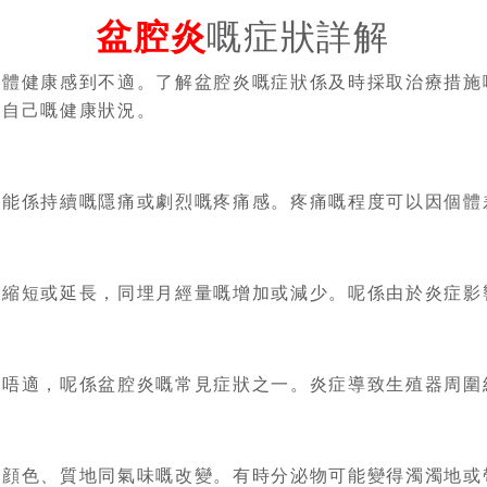
盆腔炎
嘅症狀詳解
身體健康感到不適。了解盆腔炎嘅症狀係及時採取治療措施
解自己嘅健康狀況。
可能係持續嘅隱痛或劇烈嘅疼痛感。疼痛嘅程度可以因個體
嘅縮短或延長，同埋月經量嘅增加或減少。呢係由於炎症影
或唔適，呢係盆腔炎嘅常見症狀之一。炎症導致生殖器周圍
括顔色、質地同氣味嘅改變。有時分泌物可能變得濁濁地或