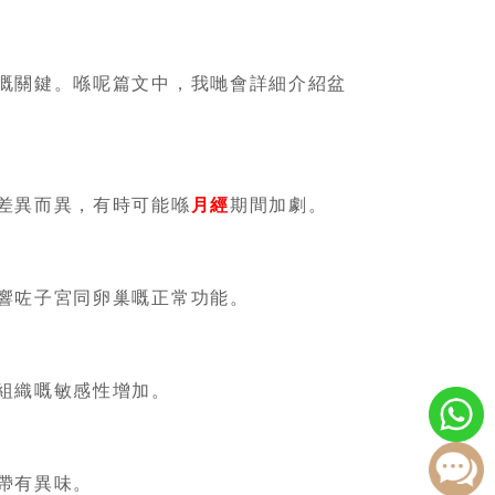
嘅關鍵。喺呢篇文中，我哋會詳細介紹盆
差異而異，有時可能喺
月經
期間加劇。
響咗子宮同卵巢嘅正常功能。
組織嘅敏感性增加。
帶有異味。