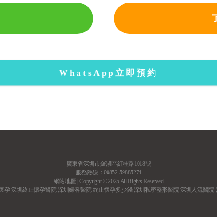
WhatsApp立即預約
廣東省深圳市羅湖區紅桂路1018號
服務熱線：00852-59885274
網站地圖
| Copyright © 2025 All Rights Reserved
懷孕
深圳終止懷孕醫院
深圳婦科醫院
終止懷孕多少錢
深圳私密整形醫院
深圳人流醫院