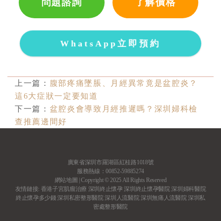
問題諮詢
了解價格
WhatsApp立即預約
上一篇：
腹部疼痛墜脹、月經異常竟是盆腔炎？
這6大症狀一定要知道
下一篇：
盆腔炎會導致月經推遲嗎？深圳婦科檢
查推薦邊間好
廣東省深圳市羅湖區紅桂路1018號
服務熱線：00852-59885274
網站地圖
| Copyright © 2025 All Rights Reserved
友情鏈接:
香港子宮肌瘤治療
深圳終止懷孕
深圳終止懷孕醫院
深圳婦科醫院
終止懷孕多少錢
深圳私密整形醫院
深圳人流醫院
深圳無痛人流醫院
深圳私
密處整形醫院