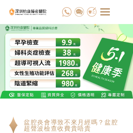
盆腔炎會導致不來月經嗎？盆腔
超聲波檢查收費貴唔貴