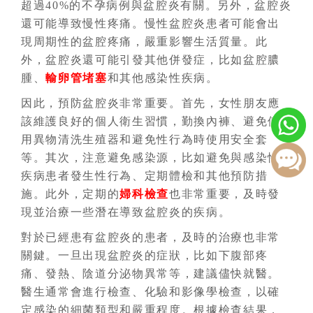
超過40%的不孕病例與盆腔炎有關。另外，盆腔炎
還可能導致慢性疼痛。慢性盆腔炎患者可能會出
現周期性的盆腔疼痛，嚴重影響生活質量。此
外，盆腔炎還可能引發其他併發症，比如盆腔膿
腫、
輸卵管堵塞
和其他感染性疾病。
因此，預防盆腔炎非常重要。首先，女性朋友應
該維護良好的個人衛生習慣，勤換內褲、避免使
用異物清洗生殖器和避免性行為時使用安全套
等。其次，注意避免感染源，比如避免與感染性
疾病患者發生性行為、定期體檢和其他預防措
施。此外，定期的
婦科檢查
也非常重要，及時發
現並治療一些潛在導致盆腔炎的疾病。
對於已經患有盆腔炎的患者，及時的治療也非常
關鍵。一旦出現盆腔炎的症狀，比如下腹部疼
痛、發熱、陰道分泌物異常等，建議儘快就醫。
醫生通常會進行檢查、化驗和影像學檢查，以確
定感染的細菌類型和嚴重程度。根據檢查結果，