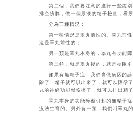
第二個，我們要注意的進行一些鑑別
排空膀胱，做一個尿液的精子檢查，看
分為三種情況：
第一種情況是睪丸前性的。睪丸前性
這是睪丸前性的；
另一類是睪丸本身的，睪丸有功能障
第三類，就是睪丸後的，就是梗阻引
如果有無精子症，我們會做病因的診
除了，精子就可以出來了，就可以懷孕
丸的神經功能就恢復了，就可以排出精
睪丸本身的功能障礙引起的無精子症
沒法生育的。另外有一類，我們叫睪丸