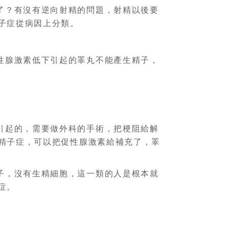
了？有沒有逆向射精的問題，射精以後要
子症從病因上分類。
性腺激素低下引起的睪丸不能產生精子，
引起的，需要做外科的手術，把梗阻給解
精子症，可以把促性腺激素給補充了，睪
子，沒有生精細胞，這一類的人是根本就
症。