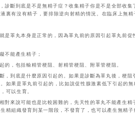
，診斷到底是不是無精子症？收集精子你是不是全部收集
尿液裏有沒有精子，要排除逆向射精的情況。在臨床上無精
就是睪丸本身是正常的，因為睪丸前的原因引起睪丸前促
礙不能產生精子；
起的，包括輸精管梗阻、射精管梗阻、附睪管梗阻。
斷，到底是什麼原因引起的。如果是診斷為睪丸後，梗阻
了。如果是睪丸前引起的，比如說促性腺激素低下引起的無
子，可以生育。
相對來說可能也是比較困難的，先天性的睪丸不能產生精
的生精組織發育到某一階段，不發育了，也可以產生無精子