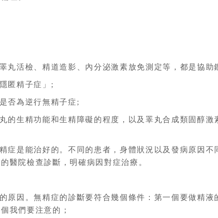
睪丸活檢、精道造影、內分泌激素放免測定等，都是協助
隱匿精子症」;
是否為逆行無精子症;
丸的生精功能和生精障礙的程度，以及睪丸合成類固醇激
精症是能治好的。不同的患者，身體狀況以及發病原因不
業的醫院檢查診斷，明確病因對症治療。
的原因。無精症的診斷要符合幾個條件：第一個要做精液
一個我們要注意的；