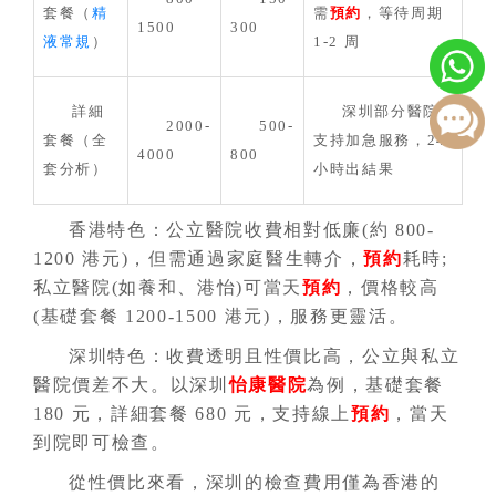
套餐（
精
需
預約
，等待周期
1500
300
液常規
）
1-2 周
詳細
深圳部分醫院
2000-
500-
套餐（全
支持加急服務，24
4000
800
套分析）
小時出結果
香港特色：公立醫院收費相對低廉(約 800-
1200 港元)，但需通過家庭醫生轉介，
預約
耗時;
私立醫院(如養和、港怡)可當天
預約
，價格較高
(基礎套餐 1200-1500 港元)，服務更靈活。
深圳特色：收費透明且性價比高，公立與私立
醫院價差不大。以深圳
怡康醫院
為例，基礎套餐
180 元，詳細套餐 680 元，支持線上
預約
，當天
到院即可檢查。
從性價比來看，深圳的檢查費用僅為香港的