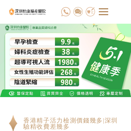
香港精子活力檢測價錢幾多|深圳
驗精收費差幾多