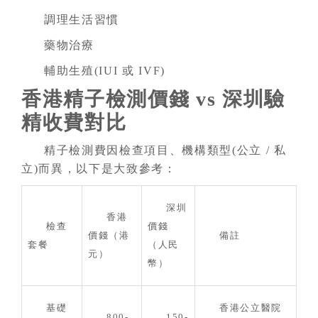
調理生活習慣
藥物治療
輔助生殖(IUI 或 IVF)
香港精子檢測價錢 vs 深圳驗
精收費對比
精子檢測費因檢查項目、機構類型(公立 / 私
立)而異，以下是大致參考：
深圳
香港
檢查
價錢
價錢（港
備註
套餐
（人民
元）
幣）
基礎
香港公立醫院
800-
150-