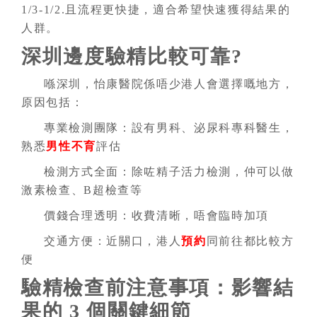
1/3-1/2.且流程更快捷，適合希望快速獲得結果的
人群。
深圳邊度驗精比較可靠?
喺深圳，怡康醫院係唔少港人會選擇嘅地方，
原因包括：
專業檢測團隊：設有男科、泌尿科專科醫生，
熟悉
男性不育
評估
檢測方式全面：除咗精子活力檢測，仲可以做
激素檢查、B超檢查等
價錢合理透明：收費清晰，唔會臨時加項
交通方便：近關口，港人
預約
同前往都比較方
便
驗精檢查前注意事項：影響結
果的 3 個關鍵細節