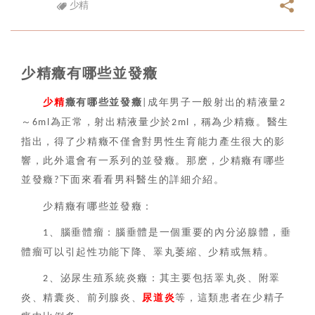
少精
少精癥有哪些並發癥
少精
癥有哪些並發癥
成年男子一般射出的精液量
|
2
～
為正常，射出精液量少於
，稱為少精癥。醫生
6ml
2ml
指出，得了少精癥不僅會對男性生育能力產生很大的影
響，此外還會有一系列的並發癥。那麽，少精癥有哪些
並發癥
下面來看看男科醫生的詳細介紹。
?
少精癥有哪些並發癥：
、腦垂體瘤：腦垂體是一個重要的內分泌腺體，垂
1
體瘤可以引起性功能下降、睪丸萎縮、少精或無精。
、泌尿生殖系統炎癥：其主要包括睪丸炎、附睪
2
炎、精囊炎、前列腺炎、
尿道炎
等，這類患者在少精子