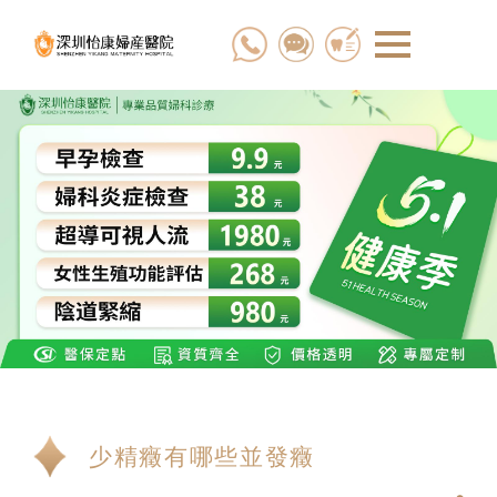
少精癥有哪些並發癥