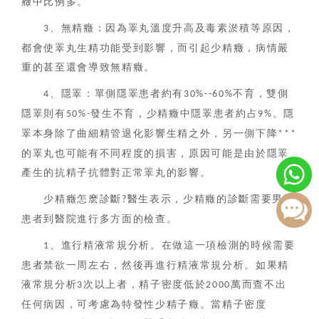
癥中比例多。
、無精癥：因為睪丸溫度升高及毒素淤積等原因，
3
都會使睪丸生精功能受到影響，而引起少精癥，病情嚴
重的甚至還會導致無精癥。
、隱睪：單側隱睪患者約有
不育，雙側
4
30%--60%
隱睪則有
發生不育，少精癥中隱睪患者約占
。隱
50%-
9%
睪本身除了曲細精管退化影響生精之外，另一側下降
***
的睪丸也可能有不同程度的損害，原因可能是由於隱睪
產生的抗精子抗體對正常睪丸的影響。
少精癥怎麽診斷
醫生表示，少精癥的診斷需要男性
?
患者到醫院進行多方面的檢查。
、進行精液常規分析。在做這一項檢測的時候需要
1
患者禁欲一周左右，然後再進行精液常規分析。如果精
液常規分析
次以上者，精子密度低於
萬而查不出
3
2000
任何病因，可考慮為特發性少精子癥。當精子密度