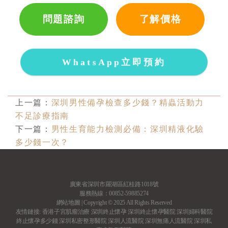
問題諮詢
了解價格
WhatsApp立即預約
上一篇：
深圳男性備孕檢查多少錢？精蟲活動力
不足診療指南
下一篇：
男性生育能力檢測必備：深圳精液化驗
多少錢一次？
廣東省深圳市羅湖區紅桂路1018號
服務熱線：00852-59885274
網站地圖
| Copyright © 2025 All Rights Reserved
友情鏈接:
香港子宮肌瘤治療
深圳終止懷孕
深圳終止懷孕醫院
深圳婦科醫院
終止懷孕多少錢
深圳私密整形醫院
深圳人流醫院
深圳無痛人流醫院
深圳私