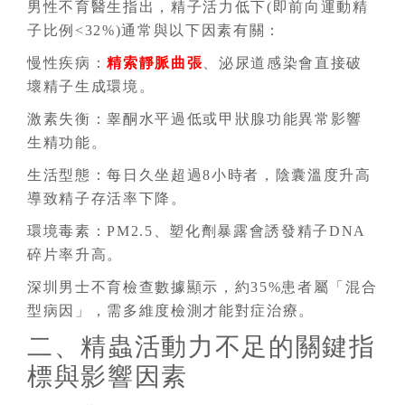
男性不育醫生指出，精子活力低下(即前向運動精
子比例<32%)通常與以下因素有關：
慢性疾病：
精索靜脈曲張
、泌尿道感染會直接破
壞精子生成環境。
激素失衡：睾酮水平過低或甲狀腺功能異常影響
生精功能。
生活型態：每日久坐超過8小時者，陰囊溫度升高
導致精子存活率下降。
環境毒素：PM2.5、塑化劑暴露會誘發精子DNA
碎片率升高。
深圳男士不育檢查數據顯示，約35%患者屬「混合
型病因」，需多維度檢測才能對症治療。
二、精蟲活動力不足的關鍵指
標與影響因素