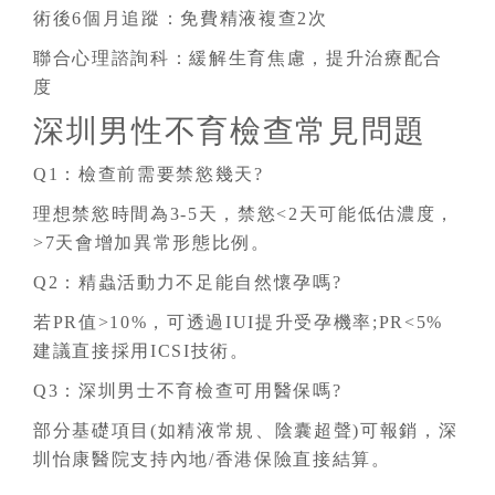
術後6個月追蹤：免費精液複查2次
聯合心理諮詢科：緩解生育焦慮，提升治療配合
度
深圳男性不育檢查常見問題
Q1：檢查前需要禁慾幾天?
理想禁慾時間為3-5天，禁慾<2天可能低估濃度，
>7天會增加異常形態比例。
Q2：精蟲活動力不足能自然懷孕嗎?
若PR值>10%，可透過IUI提升受孕機率;PR<5%
建議直接採用ICSI技術。
Q3：深圳男士不育檢查可用醫保嗎?
部分基礎項目(如精液常規、陰囊超聲)可報銷，深
圳怡康醫院支持內地/香港保險直接結算。