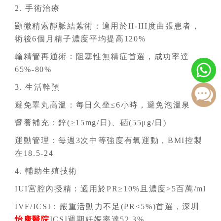
2. 手術治療
顯微精索靜脈結紮術：適用於II-III度曲張患者，
術後6個月精子濃度平均提高120%
輸精管再通術：阻塞性無精症首選，成功率達
65%-80%
3. 生活幹預
避免睪丸高溫：每日久坐≤6小時，避免泡溫泉
營養補充：鋅(≥15mg/日)、硒(55μg/日)
運動管理：每週3次中等強度有氧運動，BMI控製
在18.5-24
4. 輔助生殖技術
IUI宮腔內授精：適用於PR≥10%且濃度>5百萬/ml
IVF/ICSI：嚴重活動力不足(PR<5%)首選，深圳
怡康醫院
ICSI週期妊娠率達52.3%