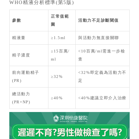
WHO精液分析標準(第5版)
正常值範
參數
活動力不足診斷閾值
圍
精液量
≥1.5ml
與活動力無直接關聯
≥
15百萬/
<10百萬/ml需進一步檢
精子濃度
ml
查
前向運動精子
<32%即定義為活動力不
≥
32%
(PR)
足
總活動力
≥
40%
<40%建議立即介入治療
(PR+NP)