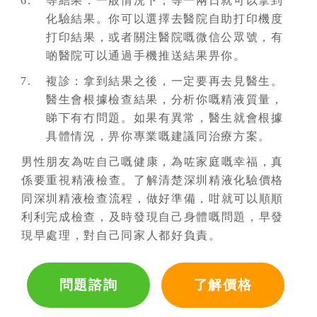
等結果：一般情況下，等一兩日就可以拿到
化驗結果。你可以選擇去醫院自助打印機度
打印結果，或者關注醫院嘅微信公眾號，有
啲醫院可以通過手機推送結果畀你。
複診：拿到結果之後，一定要再去見醫生。
醫生會根據檢查結果，分析你嘅精液質量，
睇下有冇問題。如果有異常，醫生就會根據
具體情況，畀你專業嘅建議同治療方案。
男性朋友為咗自己嘅健康，為咗家庭嘅幸福，真
係要重視精液檢查。了解清楚深圳精液化驗價格
同深圳精液檢查流程，做好準備，咁就可以順順
利利完成檢查，及時發現自己身體嘅問題，早發
現早處理，對自己同家人都好負責。
問題諮詢
了解價格