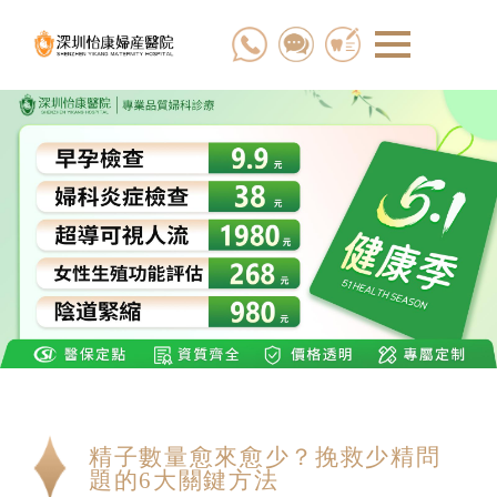
精子數量愈來愈少？挽救少精問
題的6大關鍵方法