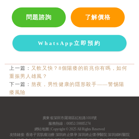
問題諮詢
了解價格
WhatsApp立即預約
上一篇：
又軟又快？8個陽痿的前兆你有嗎，如何
重振男人雄風？
下一篇：
熬夜，男性健康的隱形殺手——警惕陽
痿風險
廣東省深圳市羅湖區紅桂路1018號
服務熱線：00852-59885274
網站地圖
| Copyright © 2025 All Rights Reserved
友情鏈接:
香港子宮肌瘤治療
深圳終止懷孕
深圳終止懷孕醫院
深圳婦科醫院