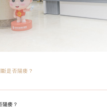
判斷是否陽痿？
否陽痿？