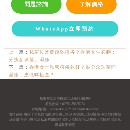
問題諮詢
了解價格
WhatsApp立即預約
上一篇：
私密位反覆痕乾痕癢？香港女生必睇：
分辨念珠菌、濕疹
下一篇：
香港女士私密痕癢乾紅？點分念珠菌同
濕疹，應做咩檢查？
廣東省深圳市羅湖區紅桂路1018號
服務熱線：00852-59885274
網站地圖
| Copyright © 2025 All Rights Reserved
友情鏈接:
香港子宮肌瘤治療
深圳終止懷孕
深圳終止懷孕醫院
深圳婦科醫院
終止懷孕多少錢
深圳私密整形醫院
深圳人流醫院
深圳無痛人流醫院
深圳私
密處整形醫院