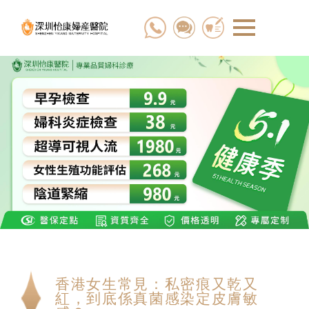
香港女生常見：私密痕又乾又
紅，到底係真菌感染定皮膚敏