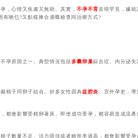
孕，心情又焦慮又無助。其實，
不孕不育
並唔罕見，據統計
因有啲乜?又點樣揀合適嘅檢查同治療方式?
不孕原因之一。典型情況包括
多囊卵巢
綜合症、內分泌失
礙精子同卵子結合。好多女性因為
盆腔炎
、宮外孕史，導
瘤
，都會影響受精卵著床。即使成功受孕，都容易造成流產
子數量不足、活力唔佳或者畸形率過高，都會影響受孕