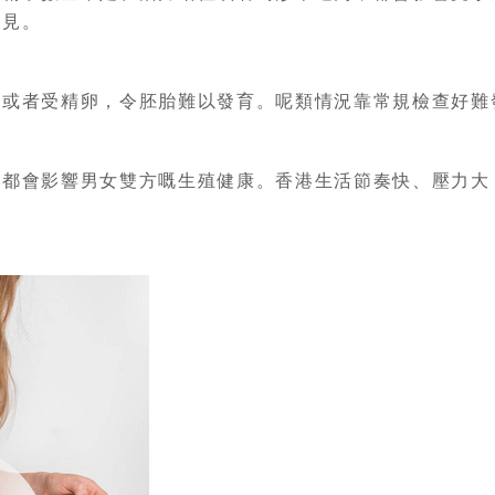
少見。
者受精卵，令胚胎難以發育。呢類情況靠常規檢查好難
會影響男女雙方嘅生殖健康。香港生活節奏快、壓力大