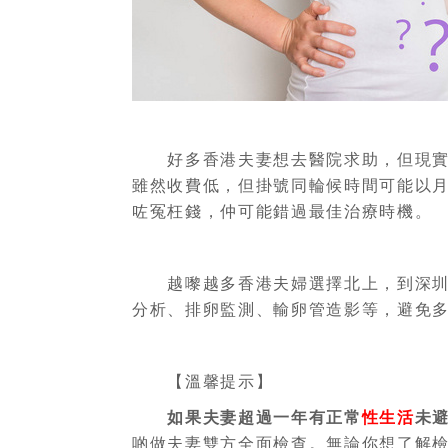
好多香港夫妻想去醫院求助，但現實中
雖然收費低，但掛號同輪候時間可能以月
咗冤枉錢，仲可能錯過最佳治療時機。
越嚟越多香港夫婦選擇北上，到深圳正
分析、排卵監測、輸卵管造影等，避免多
【溫馨提示】
如果夫妻超過一年有正常
性生活
未
啲做夫妻雙方全面檢查。無論你想了解