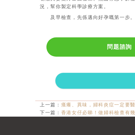
況，幫你製定科學診療方案。
及早檢查，先係邁向好孕嘅第一步
問題諮詢
上一篇：
瘙癢、異味，婦科炎症一定要醫
下一篇：
香港女仔必睇！做婦科檢查有幾