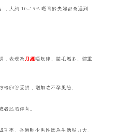
，大約 10–15% 嘅育齡夫婦都會遇到
調，表現為
月經
唔規律、體毛增多、體重
致輸卵管受損，增加咗不孕風險。
或者胚胎停育。
成功率。香港唔少男性因為生活壓力大、