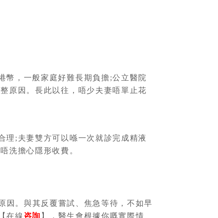
幣，一般家庭好難長期負擔;公立醫院
完整原因。長此以往，唔少夫妻唔單止花
理;夫妻雙方可以喺一次就診完成精液
，唔洗擔心隱形收費。
原因。與其反覆嘗試、焦急等待，不如早
【在線
咨詢
】，醫生會根據你嘅實際情