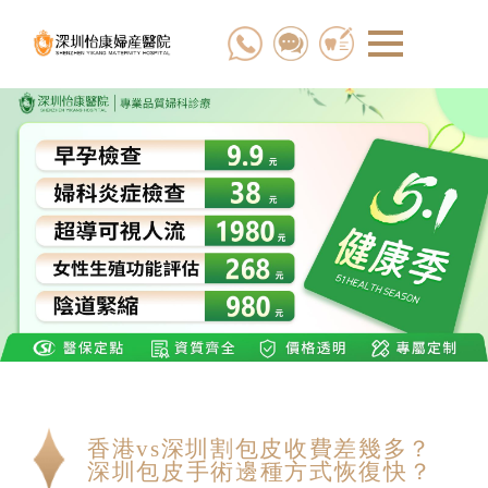
香港vs深圳割包皮收費差幾多？
深圳包皮手術邊種方式恢復快？