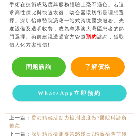
手術在技術成熟度與服務體驗上毫不遜色。若追
求高性價比與快速恢復，吻合器環切術是理想選
擇。深圳怡康醫院憑藉一站式跨境醫療服務、先
進設備及透明收費，成為粵港澳大灣區患者的熱
門選擇。術前建議透過官方管道
預約
諮詢，獲取
個人化方案報價!
問題諮詢
了解價格
WhatsApp立即預約
上一篇：
香港精蟲活動力檢測邊度做?醫院與診所
推薦
下一篇：
深圳精液檢測要禁慾幾日?精液檢查前後