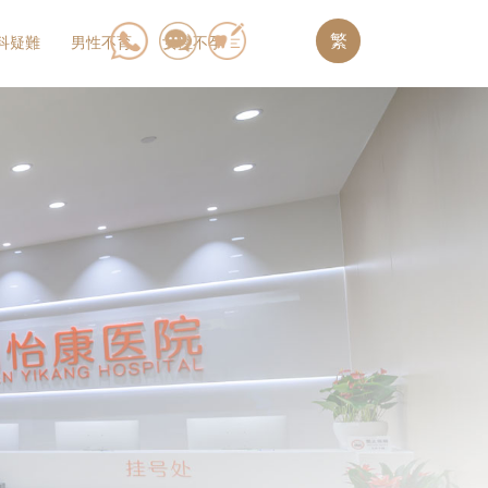
繁
科疑難
男性不育
女性不孕