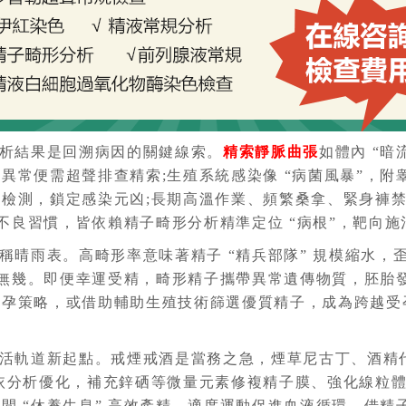
析結果是回溯病因的關鍵線索。
精索靜脈曲張
如體內 “
異常便需超聲排查精索;生殖系統感染像 “病菌風暴”，
檢測，鎖定感染元凶;長期高溫作業、頻繁桑拿、緊身褲禁錮
正不良習慣，皆依賴精子畸形分析精準定位 “病根”，靶向
稱晴雨表。高畸形率意味著精子 “精兵部隊” 規模縮水，
寥寥無幾。即便幸運受精，畸形精子攜帶異常遺傳物質，胚
備孕策略，或借助輔助生殖技術篩選優質精子，成為跨越受
活軌道新起點。戒煙戒酒是當務之急，煙草尼古丁、酒精
依分析優化，補充鋅硒等微量元素修複精子膜、強化線粒體
間 “休養生息” 高效產精，適度運動促進血液循環，借