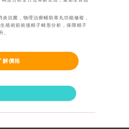
消炎抗菌，物理治療輔助睾丸功能修複，
助生殖術前術後精子畸形分析，保障精子
升。
了解價格