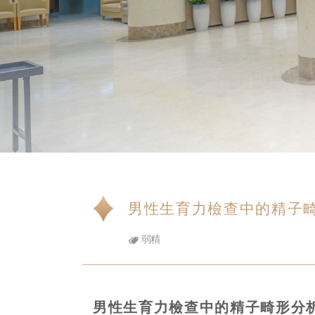
男性生育力檢查中的精子
弱精
男性生育力檢查中的精子畸形分