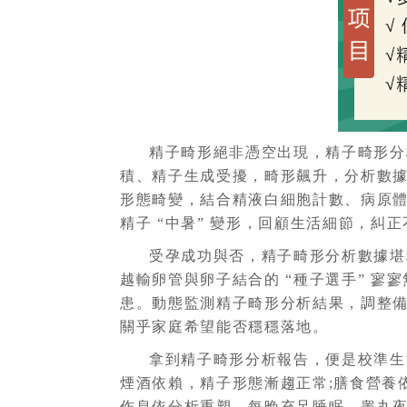
精子畸形絕非憑空出現，精子畸形分
積、精子生成受擾，畸形飆升，分析數據
形態畸變，結合精液白細胞計數、病原體
精子 “中暑” 變形，回顧生活細節，糾
受孕成功與否，精子畸形分析數據堪
越輸卵管與卵子結合的 “種子選手” 
患。動態監測精子畸形分析結果，調整
關乎家庭希望能否穩穩落地。
拿到精子畸形分析報告，便是校準生
煙酒依賴，精子形態漸趨正常;膳食營養
作息依分析重塑，每晚充足睡眠，睾丸夜