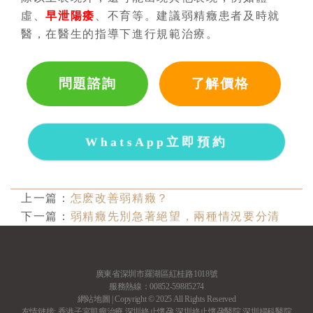
虛、
早泄
陽痿
、不育等。建議弱精癥患者及時就
醫，在醫生的指導下進行規範治療。
問題諮詢
了解價格
WhatsApp立即預約
上一篇：
怎麽改善弱精癥？
下一篇：
弱精癥先別急著絕望，兩種情況要分清
廣東省深圳市羅湖區紅桂路1018號
服務熱線：00852-59885274
網站地圖
| Copyright © 2025 All Rights Reserved
友情鏈接:
香港子宮肌瘤治療
深圳終止懷孕
深圳終止懷孕醫院
深圳婦科醫院