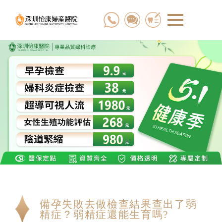
備孕失敗去做檢查結果查出了弱
精症？弱精症還能生育嗎?