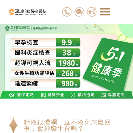
精液很濃稠一直不液化怎麼回
事，會影響生育嗎？