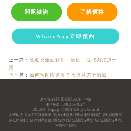
問題諮詢
了解價格
WhatsApp立即預約
上一篇：
陰道炎全面解析：病因、症狀與治療一
覽
下一篇：
如何預防陰道炎？陰道炎怎麼治療
廣東省深圳市羅湖區紅桂路1018號
服務熱線：00852-59885274
網站地圖
| Copyright © 2025 All Rights Reserved
友情鏈接:
香港子宮肌瘤治療
深圳終止懷孕
深圳終止懷孕醫院
深圳婦科醫院
終止懷孕多少錢
深圳私密整形醫院
深圳人流醫院
深圳無痛人流醫院
深圳私
密處整形醫院