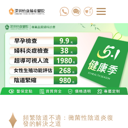
頻繁陰道不適：黴菌性陰道炎復
發的解決之道