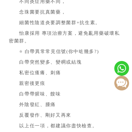
不同炎症用藥不同，
念珠菌要抗真菌藥，
細菌性陰道炎要調整菌群+抗生素。
怡康採用 專項治療方案，避免亂用藥破壞私
密菌群。
⭐ 白帶異常常見信號(你中咗幾多?)
白帶突然變多、變稠或結塊
私密位瘙癢、刺痛
親密後更痕
白帶帶腥味、餿味
外陰發紅、腫痛
反覆發作、剛好又再來
以上任一項，都建議你盡快檢查。