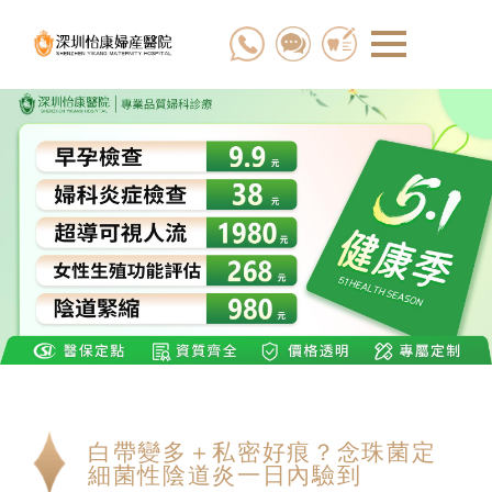
白帶變多＋私密好痕？念珠菌定
細菌性陰道炎一日內驗到